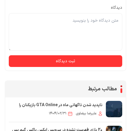
دیدگاه
ثبت دیدگاه
مطالب مرتبط
ناپدید شدن ناگهانی ماه در GTA Online بازیکنان را
شگفت‌زده کرد
علیرضا بیضاوی
۱۴۰۴/۰۲/۳۱
20 بازی فهرست نشده در سرویس ایکس باکس گیم پس