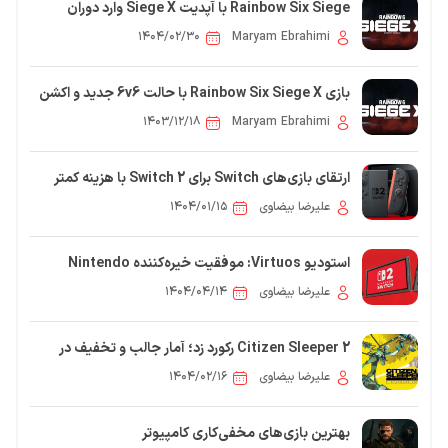
Rainbow Six Siege با آپدیت Siege X وارد دوران
جدیدی می‌شود
۱۴۰۴/۰۲/۳۰
Maryam Ebrahimi
بازی Rainbow Six Siege X با حالت 6v6 جدید و اکشن
بی‌وقفه در راه است!
۱۴۰۳/۱۲/۱۸
Maryam Ebrahimi
ارتقای بازی‌های Switch برای Switch 2 با هزینه کمتر
امکان‌پذیر خواهد بود
علیرضا بیضاوی
۱۴۰۴/۰۱/۱۵
استودیو Virtuos: موفقیت خیره‌کننده Nintendo
Switch 2 ما را غافلگیر کرد
علیرضا بیضاوی
۱۴۰۴/۰۴/۱۴
Citizen Sleeper 2 رکورد زد؛ آمار جالب و تخفیف در
استیم
علیرضا بیضاوی
۱۴۰۴/۰۲/۱۶
بهترین بازی‌های مخفی‌کاری کامپیوتر