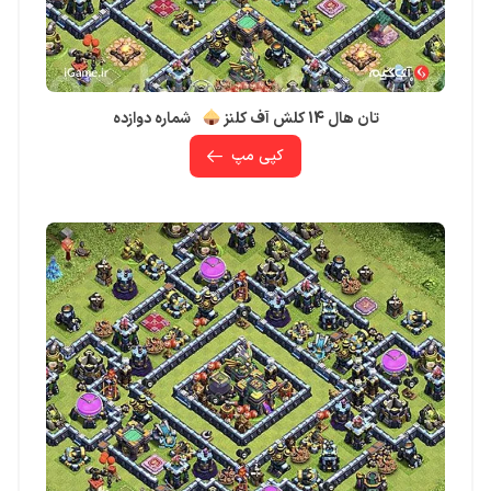
تان هال 14 کلش آف کلنز
شماره دوازده
کپی مپ