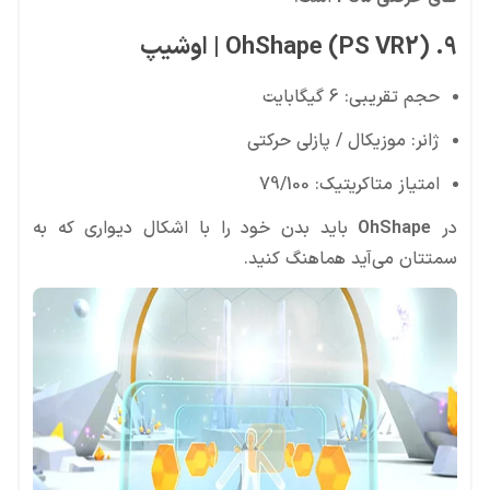
9. OhShape (PS VR2) | اوشیپ
حجم تقریبی: 6 گیگابایت
ژانر: موزیکال / پازلی حرکتی
امتیاز متاکریتیک: 79/100
در
OhShape
باید بدن خود را با اشکال دیواری که به
سمتتان می‌آید هماهنگ کنید.