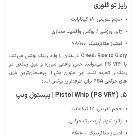
رایز تو گلوری
حجم تقریبی: 18 گیگابایت
ژانر: ورزشی / بوکس واقعیت مجازی
امتیاز متاکریتیک: 78/100
Creed: Rise to Glory
بازیکنان را وارد رینگ بوکس می‌کند.
با PS VR2 می‌توانید حس واقعی مبارزه و عرق ریختن در
رینگ را تجربه کنید. این عنوان یکی از پرهیجان‌ترین
بازی
های حرکتی PS5
برای طرفداران بوکس است.
5. Pistol Whip (PS VR2) | پیستول ویپ
حجم تقریبی: 12 گیگابایت
ژانر: شوتر / ریتمیک حرکتی
امتیاز متاکریتیک: 85/100