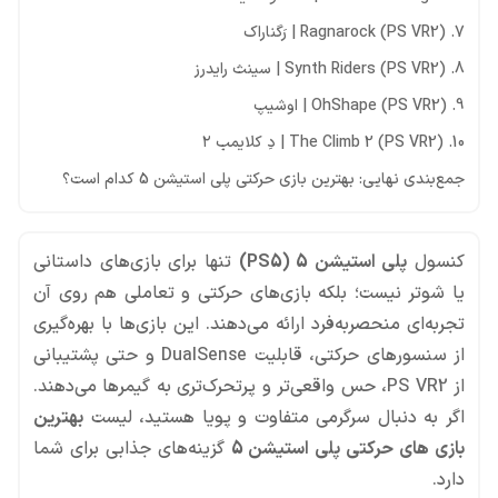
7. Ragnarock (PS VR2) | رَگناراک
8. Synth Riders (PS VR2) | سینث رایدرز
9. OhShape (PS VR2) | اوشیپ
10. The Climb 2 (PS VR2) | دِ کلایمب ۲
جمع‌بندی نهایی: بهترین بازی حرکتی پلی استیشن 5 کدام است؟
کنسول
پلی استیشن 5 (PS5)
تنها برای بازی‌های داستانی
یا شوتر نیست؛ بلکه بازی‌های حرکتی و تعاملی هم روی آن
تجربه‌ای منحصر‌به‌فرد ارائه می‌دهند. این بازی‌ها با بهره‌گیری
از سنسورهای حرکتی، قابلیت DualSense و حتی پشتیبانی
از PS VR2، حس واقعی‌تر و پرتحرک‌تری به گیمرها می‌دهند.
اگر به دنبال سرگرمی متفاوت و پویا هستید، لیست
بهترین
بازی های حرکتی پلی استیشن 5
گزینه‌های جذابی برای شما
دارد.