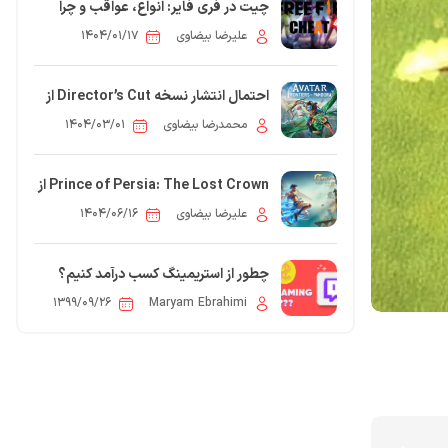
چیت در فری فایر: انواع، عواقب و چرا
نباید از آن استفاده کنید؟
علیرضا بیضاوی
۱۴۰۴/۰۱/۱۷
احتمال انتشار نسخه Director’s Cut از
بازی Avatar: Frontiers of Pandora
محمدرضا بیضاوی
۱۴۰۴/۰۳/۰۱
Prince of Persia: The Lost Crown از
۳ میلیون بازیکن عبور کرد
علیرضا بیضاوی
۱۴۰۴/۰۶/۱۶
چطور از استریمینگ کسب درآمد کنیم؟
۱۳۹۹/۰۹/۲۶
Maryam Ebrahimi
5
مقاله: