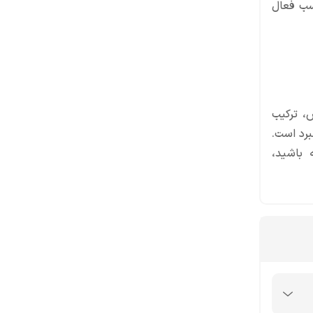
اسب فعال
، ترکیب
برد است.
 باشید،