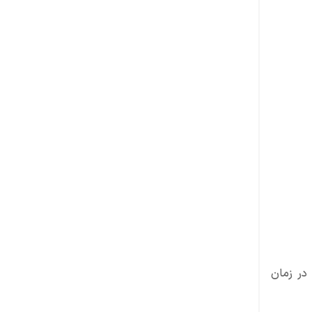
Electro Dragons و Balloons را مرحله‌ای وارد میدان کنید و از Rage و Freeze Spell در زمان