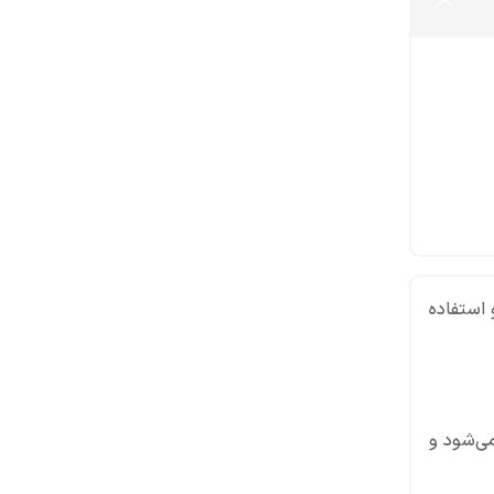
 استفاده
Dragon’s Lai، حضور دارد. در این مرحله، او از Clan Castle خارج می‌شود و