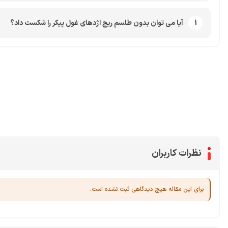
1
آیا می توان بدون طلسم ریج اژدهای غول پیکر را شکست داد؟
محصولات پروفروش در آی گیم
سی پی
جم فری فایر
یوسی
جم کلش آف کلنز
نظرات کاربران
برای این مقاله هیچ دیدگاهی ثبت نشده است.