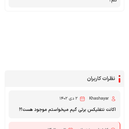
کنم؟
محصولات پروفروش در آی گیم
سی پی
جم فری فایر
یوسی
جم کلش آف کلنز
نظرات کاربران
Khashayar
۲ دی ۱۴۰۲
اکانت نتفلیکس برتی گیم میخواستم موجود هست؟!