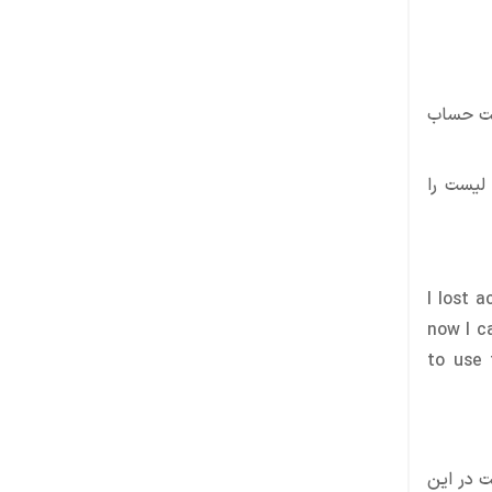
خت حساب
لیست را
I lost 
now I c
to use 
 در این