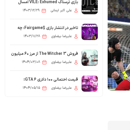
بازی ترسناک VILE: Exhumed امسال
منتشر می‌شود؛ تجربه‌ای متفاوت در ژانر
علی اکبر ایمانی
۱۴۰۳/۱۲/۲۹
وحشت
تاخیر در انتشار بازی $Fairgame: چه
زمانی باید منتظر عرضه آن باشیم؟
علیرضا بیضاوی
۱۴۰۳/۱۱/۲۸
فروش The Witcher 3 از مرز 60 میلیون
نسخه عبور کرد
علیرضا بیضاوی
۱۴۰۴/۰۳/۰۸
قیمت احتمالی ۱۰۰ دلاری GTA 6؛
گران‌ترین بازی تاریخ در راه است؟
علیرضا بیضاوی
۱۴۰۴/۰۵/۱۵
5
مقاله: