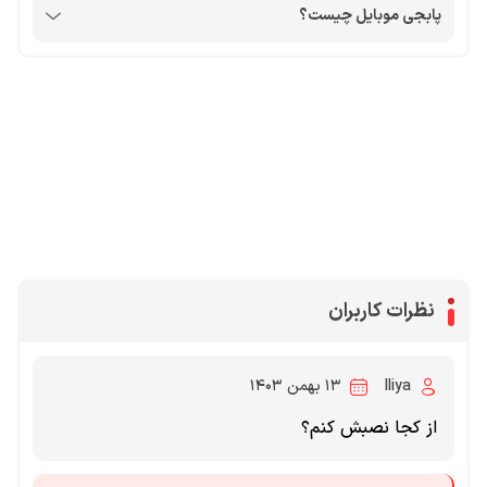
پابجی موبایل چیست؟
محصولات پروفروش در آی گیم
سی پی
جم فری فایر
یوسی
جم کلش آف کلنز
نظرات کاربران
Iliya
۱۳ بهمن ۱۴۰۳
از کجا نصبش کنم؟