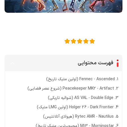
اشتراک گذاری در
5
امتیاز این مقاله:
فهرست محتوایی
1. Fennec - Ascended (اولین متیک تاریخ)
2. Peacekeeper MK2 - Artifact (شروع عصر فضایی)
3. AS VAL - Double Edge (شوالیه تاریکی)
4. Holger 26 - Dark Frontier (اولین LMG متیک)
5. Rytec AMR - Nautilus (هیولای آتلانتیس)
6. M13 - Morningstar (محبوب‌ترین متیک تاریخ)