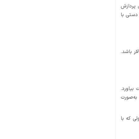
 پردازش
دستی با
باشد.
 موفقیتی هم‌سطح نینتندو DS یا Switch به‌دست بیاورد.
 اجرای بازی به‌صورت
لی که با