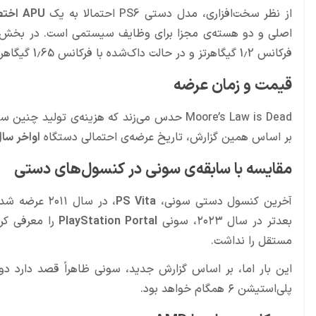
از نظر سخت‌افزاری، مدل دستی PS6 احتمالا به یک
APU اختصاصی AMD
اصلی و دو هسته‌ی مجزا برای وظایف سیستمی است. در بخش 
فرکانس 1.2 گیگاهرتز و در حالت داک‌شده با فرکانس 1.65 گیگاهرتز کار می‌کند.
قیمت و زمان عرضه
Moore’s Law is Dead حدس می‌زند که هزینه‌ی تولید چنین سیستمی می‌تواند باعث شود قیمت نهایی دستگاه در محدوده‌ی
بر اساس همین گزارش، تاریخ عرضه‌ی احتمالی دستگاه
اواخر سال ۲۰۲۷ میلادی (پاییز یا زمستان ۶
مقایسه با سابقه‌ی سونی در کنسول‌های دستی
آخرین کنسول دستی سونی،
PS Vita
بعدتر در سال ۲۰۲۳، سونی
PlayStation Portal
مستقل را نداشت.
این بار اما، بر اساس گزارش جدید، سونی ظاهراً قصد دارد دوب
پلی‌استیشن ۶ همگام خواهد بود.