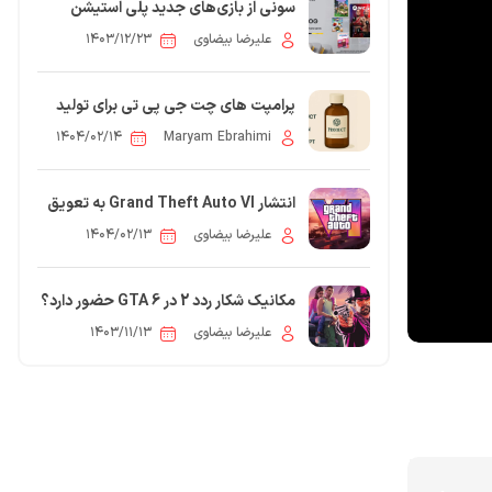
سونی از بازی‌های جدید پلی استیشن
پلاس برای ماه مارس رونمایی کرد
علیرضا بیضاوی
۱۴۰۳/۱۲/۲۳
پرامپت های چت جی پی تی برای تولید
عکس کسب و کارها
۱۴۰۴/۰۲/۱۴
Maryam Ebrahimi
انتشار Grand Theft Auto VI به تعویق
افتاد؛ تاریخ جدید: 26 مه 2026
علیرضا بیضاوی
۱۴۰۴/۰۲/۱۳
مکانیک شکار ردد 2 در GTA 6 حضور دارد؟
علیرضا بیضاوی
۱۴۰۳/۱۱/۱۳
0
 مقاله: