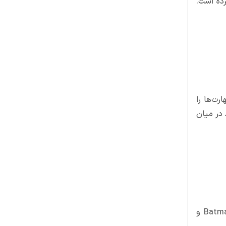
کرده است.
هارت‌ها را
 در میان
Injustice 2 از محبوب‌ترین بازی‌های فایتینگ اندروید است که با حضور قهرمانان و ضدقهرمانان دنیای DC مثل Batman، Superman و