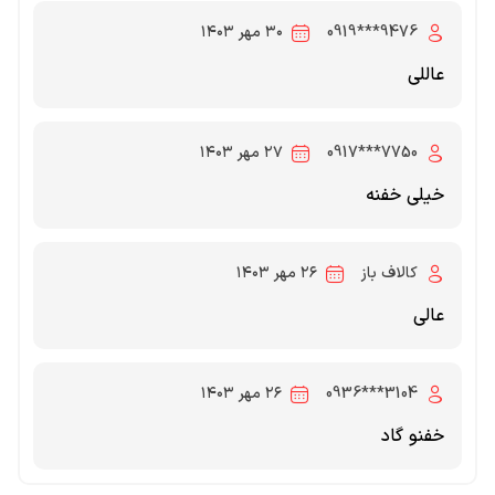
‎0919***9476‎
۳۰ مهر ۱۴۰۳
عاللی
‎0917***7750‎
۲۷ مهر ۱۴۰۳
خیلی خفنه
کالاف باز
۲۶ مهر ۱۴۰۳
عالی
‎0936***3104‎
۲۶ مهر ۱۴۰۳
خفنو گاد