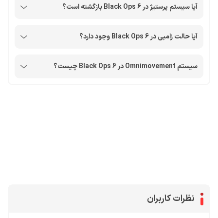
آیا سیستم پرستیژ در Black Ops 6 بازگشته است؟
آیا حالت زامبی در Black Ops 6 وجود دارد؟
سیستم Omnimovement در Black Ops 6 چیست؟
محصولات پروفروش در آی گیم
سی پی
جم فری فایر
یوسی
جم کلش آف کلنز
نظرات کاربران