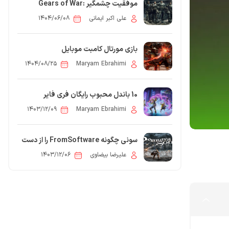
موفقیت چشمگیر Gears of War:
Reloaded تنها در سه روز
علی اکبر ایمانی
۱۴۰۴/۰۶/۰۸
بازی مورتال کامبت موبایل
۱۴۰۴/۰۸/۲۵
Maryam Ebrahimi
10 باندل محبوب رایگان فری فایر
۱۴۰۳/۱۲/۰۹
Maryam Ebrahimi
سونی چگونه FromSoftware را از دست
داد؟ پشت پرده Demon’s Souls
5
علیرضا بیضاوی
۱۴۰۳/۱۲/۰۶
مقاله: