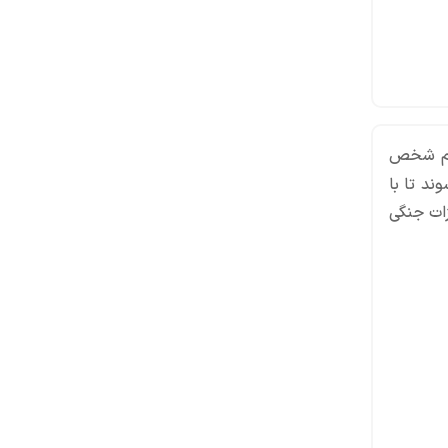
سوم شخص
 است، تجربه‌ای تازه از جنگ مدرن را برای گیمرها به ارمغان می‌آورد. در این بازی 150 بازیکن وارد میدان نبرد می‎شوند تا با
زات جنگی