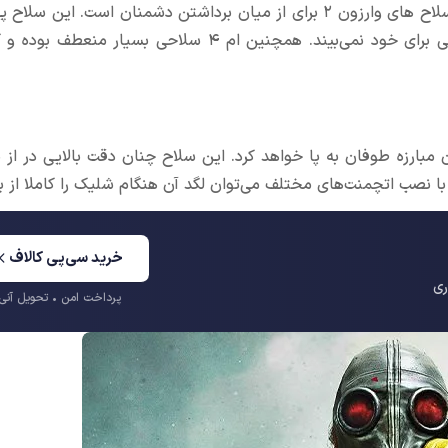
پوشش برد مناسب و قدرت آتش بالایی که دارد یکی از بهترین سلاح های وارزون ۲ برای از میان برداشتن دشمنان است‌. ا
میان اسالت رایفل‌های بازی وارزون ۲ از لحاظ نرخ شلیک رقیبی برای خود نمی‌بیند. همچنین ام ۴ سلاحی ب
بارزه طوفان به پا خواهد کرد‌. این سلاح چنان دقت بالایی در از 
با نصب اتچمنت‌های مختلف می‌توان لگد آن هنگام شلیک را کاملا از بی
خرید سی‌پی کالاف
ری
پرداخت امن • تحویل آنی