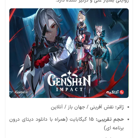
روایتی بسیار غنی و درگیر کننده دارد.
ژانر:
نقش آفرینی / جهان باز / آنلاین
حجم تقریبی:
15 گیگابایت (همراه با دانلود دیتای درون
برنامه ای)