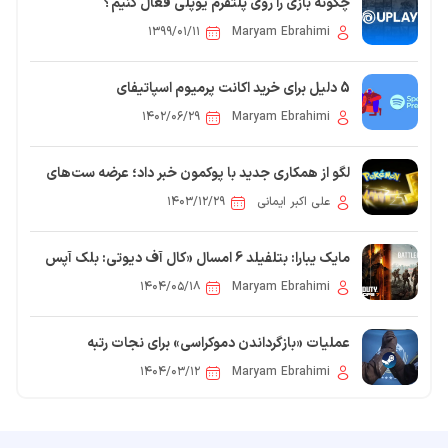
چگونه بازی را روی پلتفرم یوپلی فعال کنیم؟
۱۳۹۹/۰۱/۱۱
Maryam Ebrahimi
5 دلیل برای خرید اکانت پرمیوم اسپاتیفای
۱۴۰۲/۰۶/۲۹
Maryam Ebrahimi
لگو از همکاری جدید با پوکمون خبر داد؛ عرضه ست‌های
ساختنی در 2026
علی اکبر ایمانی
۱۴۰۳/۱۲/۲۹
مایک یبارا: بتلفیلد 6 امسال «کال آف دیوتی: بلک آپس
7» را له می‌کند
۱۴۰۴/۰۵/۱۸
Maryam Ebrahimi
عملیات «بازگرداندن دموکراسی» برای نجات رتبه
Helldivers 2 در استیم آغاز شد
۱۴۰۴/۰۳/۱۲
Maryam Ebrahimi