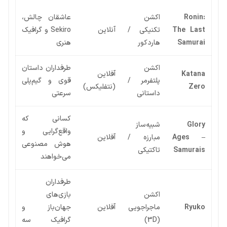
Ronin:
اکشن
عاشقان چالش،
The Last
تکنیکی /
آنلاین
Sekiro و گرافیک
Samurai
هاردکور
هنری
اکشن
طرفداران داستان
Katana
آفلاین
پلتفرمر /
قوی و گیم‌پلی
Zero
(نتفلیکس)
داستانی
سرعتی
کسانی که
Glory
شبیه‌ساز
واقع‌گرایی و
Ages –
مبارزه /
آفلاین
هوش مصنوعی
Samurais
تاکتیکی
می‌خواهند
طرفداران
اکشن
بازی‌های
Ryuko
ماجراجویی
آفلاین
جهان‌باز و
(3D)
گرافیک سه