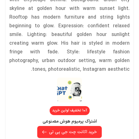
with cityscape behind. Background: urban city
skyline at golden hour with warm sunset light.
Rooftop has modern furniture and string lights
beginning to glow. Expression: confident relaxed
smile. Lighting: beautiful golden hour sunlight
creating warm glow. His hair is styled in modern
fringe with fade. Style: lifestyle fashion
photography, urban outdoor setting, warm golden
tones, photorealistic, Instagram aesthetic.
۱۰٪ تخفیف اولین خرید
اشتراک پرمیوم هوش مصنوعی
خرید اکانت چت جی پی تی