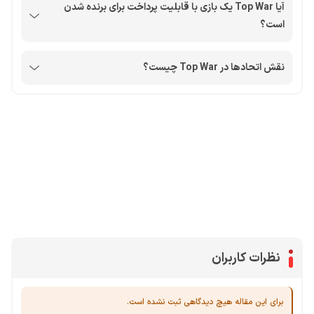
آیا Top War یک بازی با قابلیت پرداخت برای برنده شدن
است؟
نقش اتحادها در Top War چیست؟
محصولات پروفروش در آی گیم
سی پی
جم فری فایر
یوسی
جم کلش آف کلنز
نظرات کاربران
برای این مقاله هیچ دیدگاهی ثبت نشده است.