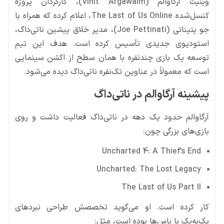
وینیت آرگاوالم (Vinit Argawalm)، کارگردان پروژه
کنسل‌شده The Last of Us Online، اعلام کرده که همراه با
جو پتیناتی (Joe Pettinati)، مدیر خلاق پیشین ناتی‌داگ،
استودیوی جدیدی تأسیس کرده است. هدف این تیم
توسعه یک بازی چندنفره با همان سطح از اکشن سینمایی
است که معمولاً در عناوین تک‌نفره ناتی‌داگ دیده می‌شود.
پیشینه آرگاوالم در ناتی‌داگ
آرگاوالم حدود یک دهه در ناتی‌داگ فعالیت داشت و روی
بازی‌های بزرگی چون:
Uncharted 4: A Thief’s End
Uncharted: The Lost Legacy
The Last of Us Part II
کار کرده است. او می‌گوید تخصصش طراحی نبردهای
یک‌به‌یک با باس‌ها بوده است، مثل: