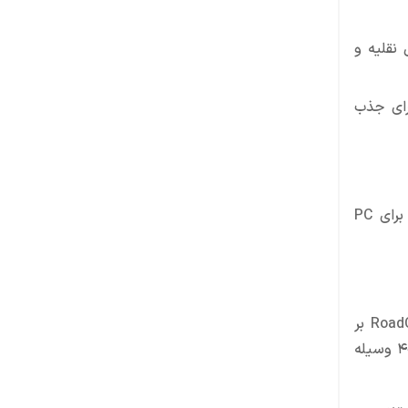
ایل نقلیه و
رای جذب
Docked هنوز تاریخ انتشار مشخصی ندارد و بر خلاف برخی بازی‌های مشابه، فقط به‌صورت تک‌نفره عرضه خواهد شد. این بازی برای PC
آخرین اثر مشابه Saber Interactive، بازی RoadCraft بود که در ماه می برای PC، PS5 و Xbox Series X/S منتشر شد. RoadCraft بر
ساخت و تعمیر جاده‌ها تمرکز داشت و داستان آن حول کمک به مناطق آسیب‌دیده از بلایای طبیعی می‌چرخید. این بازی با بیش از ۴۰ وسیله