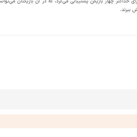
ف Docked، بازی RoadCraft از حالت همکاری (Co-op) برای حداکثر چهار بازیکن پشتیبانی می‌کرد، که در آن بازیکنان م
 ببرند.