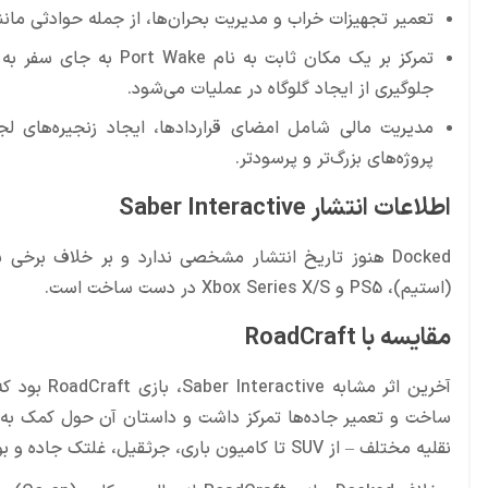
تعمیر تجهیزات خراب و مدیریت بحران‌ها، از جمله حوادثی مانند 
تمرکز بر یک مکان ثابت 
جلوگیری از ایجاد گلوگاه در عملیات می‌شود.
مدیریت مالی شامل امضای قراردادها، ایجاد زنجیره‌های ل
پروژه‌های بزرگ‌تر و پرسودتر.
اطلاعات انتشار Saber Interactive
(استیم)، PS5 و Xbox Series X/S در دست ساخت است.
مقایسه با RoadCraft
نقلیه مختلف – از SUV تا کامیون باری، جرثقیل، غلتک جاده و بولدوزر – عرضه شد و دارای ۸ نقشه در نسخه پایه بود.