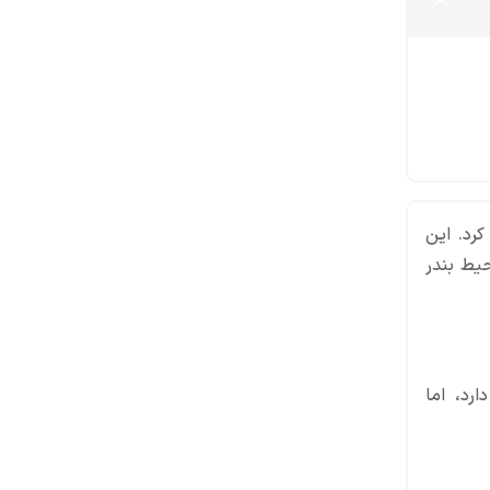
و RoadCraft، از بازی جدید خود با نام Docked رونمایی کرد. این
های محیط بندر
دارد، اما