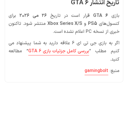
تاریخ انتشار GTA 6
بازی
GTA 6
قرار است در تاریخ
۲۶ می ۲۰۲۶
برای
کنسول‌های
PS5
و
Xbox Series X/S
منتشر شود. تاکنون
خبری از نسخه PC اعلام نشده است.
اگر به بازی جی تی ای 6 علاقه دارید به شما پیشنهاد می
کنیم مطلب “
بررسی کامل جزئیات بازی GTA 6
” مطالعه
کنید.
منبع:
gamingbolt
محصولات پروفروش در آی گیم
سی پی
جم فری فایر
یوسی
جم کلش آف کلنز