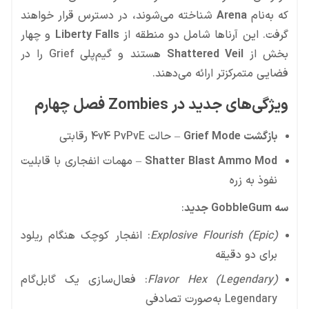
که به‌نام
Arena
شناخته می‌شوند، در دسترس قرار خواهند
گرفت. این آرناها شامل دو منطقه از
Liberty Falls
و چهار
بخش از
Shattered Veil
هستند و گیم‌پلی Grief را در
فضایی متمرکزتر ارائه می‌دهند.
ویژگی‌های جدید در Zombies فصل چهارم
بازگشت Grief Mode
– حالت 4v4 PvPvE رقابتی
Shatter Blast Ammo Mod
– مهمات انفجاری با قابلیت
نفوذ به زره
سه GobbleGum جدید
:
Explosive Flourish (Epic)
: انفجار کوچک هنگام ریلود
برای دو دقیقه
Flavor Hex (Legendary)
: فعال‌سازی یک گابل‌گام
Legendary به‌صورت تصادفی