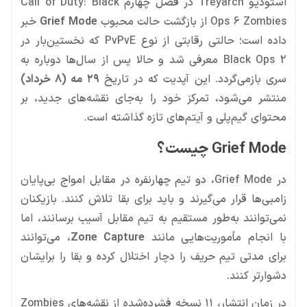
استودیو Treyarch در فصل چهارم Call of Duty: Black
Ops 6 Zombies از بازگشت حالت محبوب
Grief Mode
خبر
داده است؛ حالتی رقابتی از نوع PvPvE که نخستین‌بار در
Black Ops 2 معرفی شد و حالا پس از سال‌ها دوباره به
سری بازمی‌گردد. این آپدیت که در تاریخ
۲۹ مه (۸ خرداد)
منتشر می‌شود، تمرکز خود را به‌جای نقشه‌های جدید، بر
محتوای گیم‌پلی و آیتم‌های تازه گذاشته است.
Grief Mode چیست؟
در Grief Mode، دو تیم چهارنفره در مقابل امواج بی‌پایان
زامبی‌ها قرار می‌گیرند و باید برای بقا تلاش کنند. بازیکنان
نمی‌توانند به‌طور مستقیم به تیم مقابل آسیب برسانند، اما
با انجام مأموریت‌هایی مانند
Zone Capture
، می‌توانند
برای مدتی تیم حریف را دچار اختلال کرده و بقا را برایشان
دشوارتر کنند.
در زمان انتشار، ۱۱ نسخه فشرده‌شده از نقشه‌های Zombies