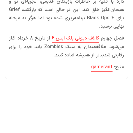
دارد با تکیه بر خاطرات بازیکنان قدیمی، تجربه‌ای نو و
هیجان‌انگیز خلق کند. این در حالی است که بازگشت Grief
برای Black Ops 4 برنامه‌ریزی شده بود اما هرگز به مرحله
نهایی نرسید.
فصل چهارم
کالاف دیوتی بلک اپس 6
از تاریخ ۸ خرداد آغاز
می‌شود. علاقه‌مندان به سبک Zombies باید خود را برای
رقابتی شدیدتر از همیشه آماده کنند.
منبع:
gamerant
محصولات پروفروش در آی گیم
سی پی
جم فری فایر
یوسی
جم کلش آف کلنز