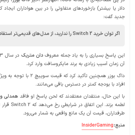
در پی مصاحبه‌ای با رسانه
CBC
، اظهارنظر اخیر
داگ بوزر
، رئیس
دلار یا بیشتر) بازخوردهای متفاوتی را در بین هواداران ایجاد ک
جدید گفت:
اگر توان خرید Switch 2 را ندارید، از مدل‌های قدیمی‌تر استفاده کنید.
این پاسخ بسیاری را به یاد جمله معروف
دان متریک
در سال ۲۰۱۳ انداخت که گفته بود:
آن زمان آسیب زیادی به برند مایکروسافت وارد کرد.
داگ بوزر همچنین تأکید
افراد با بودجه کمتر در دسترس باقی می‌مانند.
با این حال، منتقدان معتقدند که لحن پاسخ او فاقد
همدلی و ن
لطمه بزند
طرفداران، قیمت آن یک مانع واقعی به شمار می‌رود.
منبع:
InsiderGaming