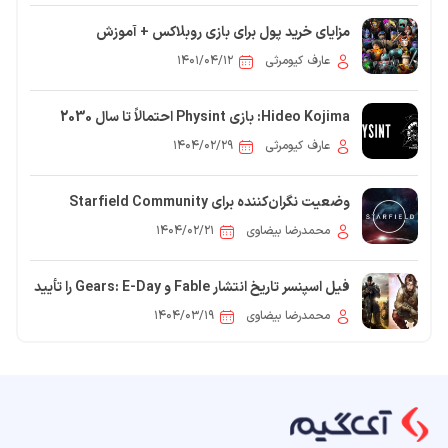
مزایای خرید پول برای بازی روبلاکس + آموزش
عارف کیومرثی
۱۴۰۱/۰۴/۱۲
Hideo Kojima: بازی Physint احتمالاً تا سال 2030
آماده نخواهد شد
عارف کیومرثی
۱۴۰۴/۰۲/۲۹
وضعیت نگران‌کننده برای Starfield Community
Patch
محمدرضا بیضاوی
۱۴۰۴/۰۲/۲۱
فیل اسپنسر تاریخ انتشار Fable و Gears: E-Day را تأیید
کرد
محمدرضا بیضاوی
۱۴۰۴/۰۳/۱۹