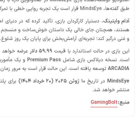
استودیو توسعه‌دهنده بازی
MindsEye
طبق گفته‌ها، MindsEye قرار است یک تجربه روایی خطی با تمرکز بر داستانی پرمفهوم، شخصیت‌پردازی دقیق و صحنه‌های احساسی باشد.
آدام وایتینگ
، دستیار کارگردان بازی، تأکید کرده که در دنیای 
و غنی درگیر کند؛ تجربه‌ای آرامش‌بخش برای پایان یک روز شلوغ.
این بازی در حالت استاندارد با قیمت
۵۹.۹۹ دلار
است. نسخه دیلاکس بازی شامل
Premium Pass
و یک مأموری
ARCADIA
توسعه یافته است. این حالت قرار است به مرور زمان، 
MindsEye
در تاریخ
۱۰ ژوئن ۲۰۲۵ (۲۰ خرداد ۱۴۰۴)
برای پلت
منتشر خواهد شد.
منبع:
GamingBolt
محصولات پروفروش در آی گیم