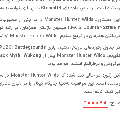
بازی
Monster Hunter Wilds
همچنان به موفقیت‌های خود ادام
رسانده است. براساس داده‌های
SteamDB
، این بازی توانسته
به بیش 
این دستاورد Monster Hunter Wilds را به یکی از
محبوب‌تر
Counter-Strike 2
با
۱.۴۸ میلیون بازیکن همزمان
، در
رتبه دو
بازیکنان همزمان در تاریخ استیم
، Monster Hunter Wilds توانسته
در جدول رکوردهای تاریخ استیم، بازی
PUBG: Battlegrounds
نگیریم، Monster Hunter Wilds پس از
lack Myth: Wukong
پرفروش و پرطرفدار استیم
خواهد بود.
این رکورد در حالی ثبت شده که Monster Hunter Wilds در
سه 
رسانده است. این موفقیت نه‌تنها جایگاه کپکام را در میان ناشران
نیز کمک کرده است.
منبع:
GamingBolt