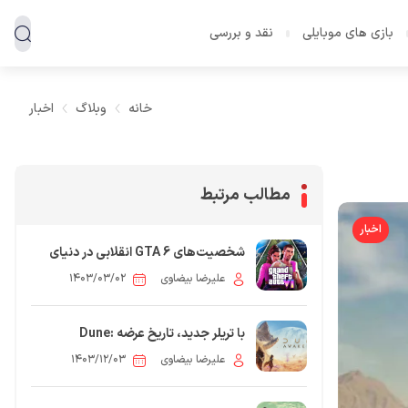
بازی های موبایلی
نقد و بررسی
خانه
وبلاگ
اخبار
مطالب مرتبط
اخبار
شخصیت‌های GTA 6 انقلابی در دنیای
بازی‌های ویدیویی
علیرضا بیضاوی
۱۴۰۳/۰۳/۰۲
با تریلر جدید، تاریخ عرضه Dune:
Awakening برای PC تأیید شد!
علیرضا بیضاوی
۱۴۰۳/۱۲/۰۳