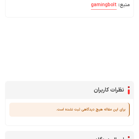
منبع:
gamingbolt
محصولات پروفروش در آی گیم
سی پی
جم فری فایر
یوسی
جم کلش آف کلنز
نظرات کاربران
برای این مقاله هیچ دیدگاهی ثبت نشده است.