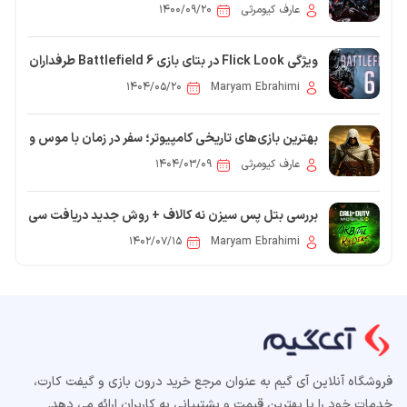
[2026]
عارف کیومرثی
۱۴۰۰/۰۹/۲۰
ویژگی Flick Look در بتای بازی Battlefield 6 طرفداران
را دو دسته کرده است
۱۴۰۴/۰۵/۲۰
Maryam Ebrahimi
بهترین بازی‌های تاریخی کامپیوتر؛ سفر در زمان با موس و
کیبورد
عارف کیومرثی
۱۴۰۴/۰۳/۰۹
بررسی بتل پس سیزن نه کالاف + روش جدید دریافت سی
پی رایگان
۱۴۰۲/۰۷/۱۵
Maryam Ebrahimi
فروشگاه آنلاین آی گیم به عنوان مرجع خرید درون بازی و گیفت کارت،
خدمات خود را با بهترین قیمت و پشتییانی به کاربران ارائه می دهد.