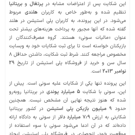
این شکایت پس از اعتراضات مشابه در
پرتغال
و
بریتانیا
تنظیم شده و به‌طور خاص به کاربران
هلندی
مربوط
می‌شود. در این پرونده، به کاربران پلی استیشن در هلند
گفته شده که آنها مجبور به پرداخت هزینه‌های بیشتر تحت
عنوان «مالیات سونی» هستند. گروه مصرف‌کنندگان از
بازیکنان خواسته است تا برای ثبت شکایات خود به وبسایت
مخصوص مراجعه کنند. شرط ثبت شکایت، داشتن حداقل ۸
سال سن و خرید از فروشگاه پلی استیشن از تاریخ
29
نوامبر 2013
است.
این پرونده تنها یکی از شکایات علیه سونی است. پیش از
این، سونی با شکایت
5 میلیارد پوندی
در بریتانیا روبه‌رو
شده که هنوز نتیجه نهایی آن مشخص نیست. همچنین
حدود
9 میلیون بازیکن پلی استیشن
در کشور بریتانیا
شکایتی به ارزش
7.9 میلیارد دلار
از سونی به دادگاه ارائه
داده‌اند که در آن ادعا می‌شود سونی با سوء استفاده از
موقعیت خود، انحصاری در فروشگاه پلی استیشن ایجاد