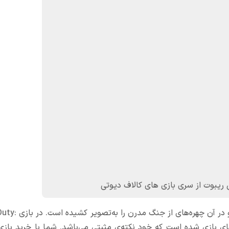
در این سری، استودیو اینفنیتی مدرن وارفر را ریبو