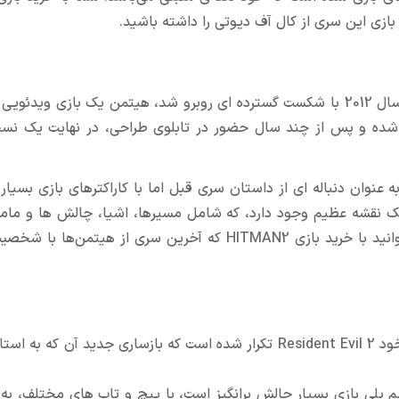
سری قبلی این مجموعه، Hitman:Absolution می باشد که در سال 2012 با شکست گسترده ای روبرو شد، هیتمن یک بازی 
شده و پس از چند سال حضور در تابلوی طراحی، در نهایت یک نسخ
ن پایان سری هیتمن نبود و بازی HITMAN 2 در سال 2018 به عنوان دنباله ای از داستان سری قبل اما با کاراکتر‌های بازی 
 یک نقشه عظیم وجود دارد، که شامل مسیرها، اشیا، چالش ها و مامو
مختلف است. اگر شما هم سری هیتمن‌ها را دنبال می‌کنید میتوانید با خرید بازی HITMAN2 که آخرین سری از هیت
بازی RESIDENT EVIL 3، در واقع با تجربه اصلی نسخه‌ی قبلی خود Resident Evil 2 تکرار شده است که بازساری جدید آ
 پلی بازی بسیار چالش برانگیز است، با پیچ و تاب های مختلف، به م