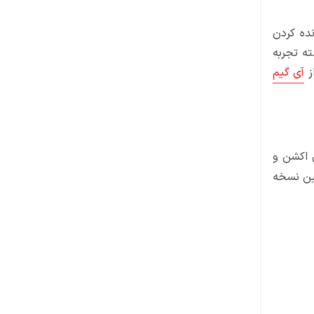
نده کردن
ته تجربه
از
آی گیم
ن سری‌های اکشن و
 که اولین نسخه