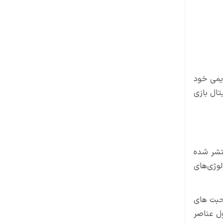
عرضه‌ی نسخه‌ی قدیمی خود
ازی RESIDENT EVIL 3 از طریق کد دیجیتال بازی
استودیو ایدسافتور که از بهترین و مهیج‌ترین سری‌های Doom می‌باشد که در سال 2020 منتشر شده
کنولوژی‌های
صحبت های
اشد که حول عناصر