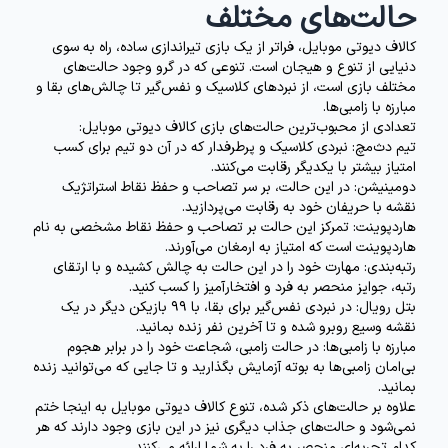
حالت‌های مختلف
کالاف دیوتی موبایل، فراتر از یک بازی تیراندازی ساده، راه به سوی
دنیایی از تنوع و هیجان است. تنوعی که در گرو وجود حالت‌های
مختلف بازی است، از نبردهای کلاسیک و نفس‌گیر تا چالش‌های بقا و
مبارزه با زامبی‌ها.
تعدادی از محبوب‌ترین حالت‌های بازی کالاف دیوتی موبایل:
تیم دث‌مچ:
نبردی کلاسیک و پرطرفدار که در آن دو تیم برای کسب
امتیاز بیشتر با یکدیگر رقابت می‌کنند.
دومینیشن:
در این حالت، بر سر تصاحب و حفظ نقاط استراتژیک
نقشه با حریفان خود به رقابت می‌پردازید.
هاردپوینت:
تمرکز این حالت بر تصاحب و حفظ نقاط مشخصی به نام
هاردپوینت است که امتیاز به ارمغان می‌آورند.
رتبه‌بندی:
مهارت خود را در این حالت به چالش کشیده و با ارتقای
رتبه، جوایز منحصر به فرد و افتخارآمیز را کسب کنید.
بتل رویال:
در نبردی نفس‌گیر برای بقا، با 99 بازیکن دیگر در یک
نقشه وسیع روبرو شده و تا آخرین نفر زنده بمانید.
مبارزه با زامبی‌ها:
در حالت زامبی، شجاعت خود را در برابر هجوم
بی‌امان زامبی‌ها به بوته آزمایش بگذارید و تا جایی که می‌توانید زنده
بمانید.
علاوه بر حالت‌های ذکر شده، تنوع کالاف دیوتی موبایل به اینجا ختم
نمی‌شود و حالت‌های جذاب دیگری نیز در این بازی وجود دارند که هر
کدام تجربه‌ای منحصر به فرد را به شما ارائه می‌کنند.