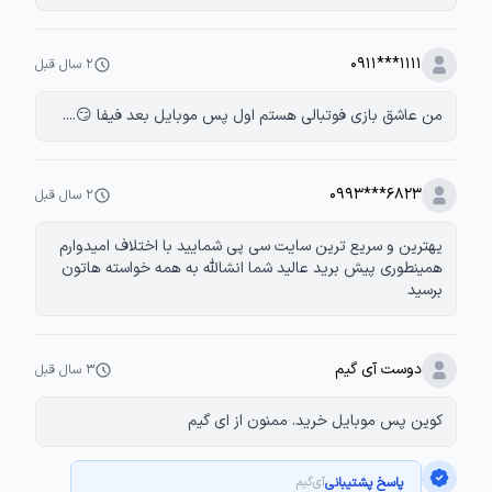
0911***1111
۲ سال قبل
من عاشق بازی فوتبالی هستم اول پس موبایل بعد فیفا 😏....
0993***6823
۲ سال قبل
یهترین و سریع ترین سایت سی پی شمایید با اختلاف امیدوارم
همینطوری پیش برید عالید شما انشالله به همه خواسته هاتون
برسید
دوست آی گیم
۳ سال قبل
کوین پس موبایل خرید. ممنون از ای گیم
پاسخ پشتیبانی
آی‌گیم