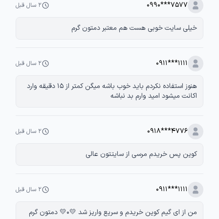
0990***7577
۲ سال قبل
خیلی سایت خوبی هست هم معتبر دمتون گرم
0911***1111
۲ سال قبل
هنوز استفاده نکردم باید خوب باشه میگن کمتر از 15 دقیقه وارد
اکانت میشود امید وارم بد نباشه
0918***4776
۲ سال قبل
کوین پس خریدم مرسی از سایتتون عالی
0911***1111
۲ سال قبل
من از ای گیم کوین خریدم و سریع واریز شد 💛۰💛 دمتون گرم