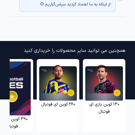
از اینکه به ما اعتماد کردید سپاس‌گزاریم.🌻
همچنین می توانید سایر محصولات را خریداری کنید
130 کوین بازی ای
260 کوین ای فوتبال
فوتبال
390 کوین بازی 
فوتبال