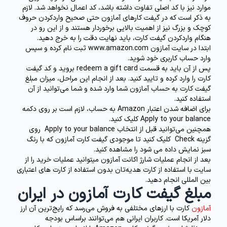
موارد نیز با کد اصلی تفاوت داشته باشد، کد اعمال نخواهد شد. لازم
به ذکر است که در گیفت کار‌های آمازون حتی صحیح واردکردن حروف
کوچک و بزرگ نیز از اهمیت بالایی برخوردار هستند و از این رو در
هنگام واردکردن گیفت کارت، باید نهایت دقت را به خرج دهید.
ابتدا در سایت آمازون
www.amazon.com
ثبت نام کرده و سپس
وارد حساب کاربری خود شوید.
پس از آن باید به قسمت redeem a gift card بروید و کد گیفت
کارت را وارد کرده و تایید کنید. بعد از انجام این مراحل، میزان مبلغ
گیفت کارت به حساب آمازون شما وارد شده و شما می‌توانید از آن
استفاده کنید.
برای اضافه شدن اعتبار Amazon به حساب، لازم است بر روی دکمه
Apply to your balance کلیک کنید.
همچنین می‌توانید قبل از انتخاب Apply to your balance روی
گزینه Check کلیک کنید تا موجودی گیفت کارت آمازون که با رنگ
سبز نمایش داده می شود را مشاهده کنید.
بعد از انجام عملیات شارژ اکانت آمازون میتوانید عملیات خرید را از
سایت با استفاده از کارت هدیه‌تان بدون استفاده از کارت های اعتباری
بین المللی انجام دهید.
مبلغ گیفت کارت آمازون در ایران
آمازون
کارت با ارزهای مختلفی به فروش می‌رسد که رایج‌ترین آن ارز
دلار آمریکا است. کاربران ایرانی هم می‌توانند براساس بودجه