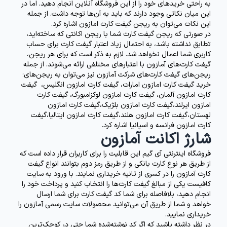
به راحتی خریدهای خود را از این فروشگاه آنلاین انجام دهید. اما در
این میان نکاتی وجود دارند که باید به آن‌ها توجه داشت. از جمله
این نکات می‌توان به
ریجن گیفت کارت امازون
اشاره کرد.
در صورتی که ریجن گیفت کارت شما با ریجن اکانتی که ساخته‌اید،
تطابق نداشته باشد، به احتمال زیاد اعتبار گیفت کارت برای حساب
کاربری شما اعمال نخواهد شد. لازم به ذکر است که برای هر ریجن،
گیفت کارت‌های آمازون با اعتبارهای مختلفی ارائه می‌شوند. از جمله
ریجن‌های گیفت کارت‌های شرکت آمازون نیز می‌توان به ریجن‌های؛
خرید گیفت کارت امازون امارات
، گیفت کارت امازون انگلیس، گیفت
کارت امازون آلمان، گیفت کارت امازون لوکزامبورگ، گیفت کارت
امازون ایرلند،گیفت کارت امازون بلژیک،گیفت کارت امازون
لهستان،گیفت کارت امازون هلند،گیفت کارت امازون ایتالیا،گیفت
کارت امازون فرانسه و اسپانیا اشاره کرد.
شارژ اکانت آمازون
فروشگاه اینترنتی آی گیم این قابلیت را برای کاربران قرار داده است که
از طریق هر نوع کارت بانکی و از طریق رمز دوم بتوانند انواع گیفت
کارت‌ آمازون را در کسری از ثانیه خریداری نمایند. با ورود به سایت
کافیست یکی از مبالغ گیفت کارت‌ها را انتخاب کنید و پرداخت خود را
انجام دهید، بلافاصله برای شما
کد گیفت کارت
برای شما ارسال
خواهد و شما از طریق آن می‌توانید محصولات سایت رسمی آمازون را
خریداری نمایید.
در نظر داشته باشید که اگر کد نوشته‌شده شما حتی در کوچک‌ترین