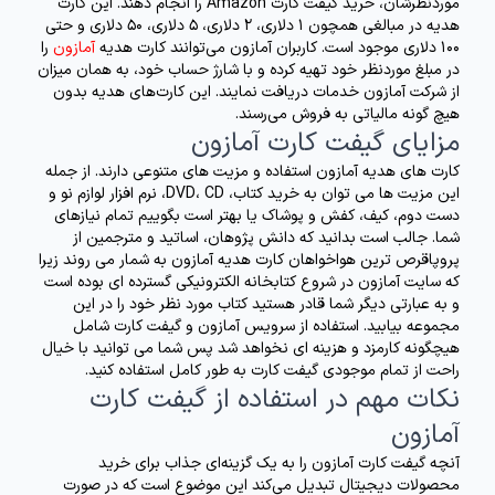
موردنظرشان، خرید گیفت کارت Amazon را انجام دهند. این کارت
هدیه در مبالغی همچون 1 دلاری، 2 دلاری، 5 دلاری، 50 دلاری و حتی
100 دلاری موجود است. کاربران آمازون می‌توانند کارت هدیه
آمازون
را
در مبلغ موردنظر خود تهیه کرده و با شارژ حساب خود، به همان میزان
از شرکت آمازون خدمات دریافت نمایند. این کارت‌های هدیه بدون
هیچ گونه مالیاتی به فروش می‌رسند.
مزایای گیفت کارت آمازون
کارت های هدیه آمازون استفاده و مزیت های متنوعی دارند. از جمله
این مزیت ها می توان به خرید کتاب، DVD، CD، نرم افزار لوازم نو و
دست دوم، کیف، کفش و پوشاک یا بهتر است بگوییم تمام نیازهای
شما. جالب است بدانید که دانش پژوهان، اساتید و مترجمین از
پروپاقرص ترین هواخواهان کارت هدیه آمازون به شمار می روند زیرا
که سایت آمازون در شروع کتابخانه الکترونیکی گسترده ای بوده است
و به عبارتی دیگر شما قادر هستید کتاب مورد نظر خود را در این
مجموعه بیابید. استفاده از سرویس آمازون و گیفت کارت شامل
هیچگونه کارمزد و هزینه ای نخواهد شد پس شما می توانید با خیال
راحت از تمام موجودی گیفت کارت به طور کامل استفاده کنید.
نکات مهم در استفاده از گیفت کارت
آمازون
آنچه گیفت کارت آمازون را به یک گزینه‌ای جذاب برای خرید
محصولات دیجیتال تبدیل می‌کند این موضوع است که در صورت