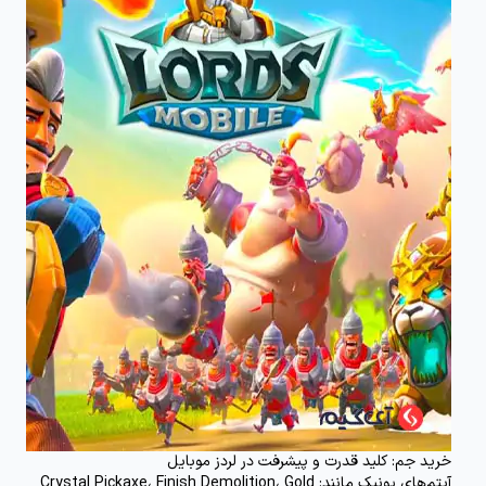
خرید جم‌: کلید قدرت و پیشرفت در لردز موبایل
آیتم‌های یونیک مانند: Crystal Pickaxe، Finish Demolition، Gold