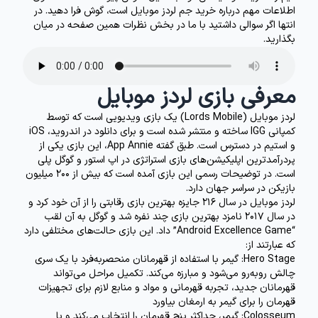
اطلاعات مهم درباره خرید جم لردز موبایل است، گوش فرا دهید. در
انتها اگر سوالی داشتید با ما در بخش نظرات همین صفحه در میان
بگذارید.
معرفی بازی لردز موبایل
لردز موبایل (Lords Mobile) یک بازی ویدیویی است که توسط
کمپانی IGG ساخته و منتشر شده است و برای دانلود در اندروید، iOS
و استیم در دسترس است. طبق گفته App Annie، این بازی یکی از
پردرآمدترین اپلیکیشن‌های بازی استراتژی در اپ استور و گوگل پلی
است. در توضیحات رسمی این بازی آمده است که بیش از 200 میلیون
بازیکن در سراسر جهان دارد.
لردز موبایل در سال 216 جایزه بهترین بازی رقابتی را از آن خود کرد و
در سال 2017 نامزد بهترین بازی چند نفره شد و گوگل به آن لقب
“Android Excellence Game” داد. این بازی حالت‌های مختلفی دارد
که عبارتند از:
Stage
Hero
: گیمر با استفاده از قهرمانان منحصربه‌فرد با یک سری
چالش روبه‌رو می‌شود و مبارزه می‌کند. تکمیل مراحل می‌تواند
قهرمانان جدید، تجربه قهرمانی و مواد و منابع لازم برای تجهیزات
قهرمان را برای گیمر به ارمغان بیاورد
Colosseum
: گیمر، حداکثر پنج قهرمان را انتخاب می‌کند و با