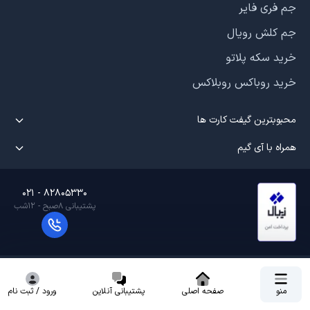
جم فری فایر
جم کلش رویال
خرید سکه پلاتو
خرید روباکس روبلاکس
محبوبترین گیفت کارت ها
همراه با آی گیم
021 - 82805330
پشتیبانی ۸صبح - ۱۲شب
منو
صفحه اصلی
پشتیبانی آنلاین
ورود / ثبت نام